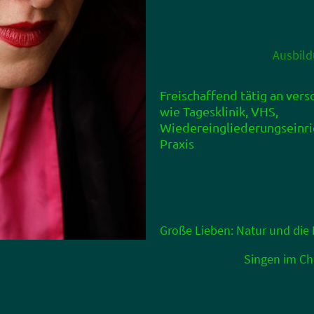
Ausbild
Freischaffend tätig an ver
wie Tagesklinik, VHS,
Wiedereingliederungseinri
Praxis
Große Lieben: Natur und die
Singen im Cho