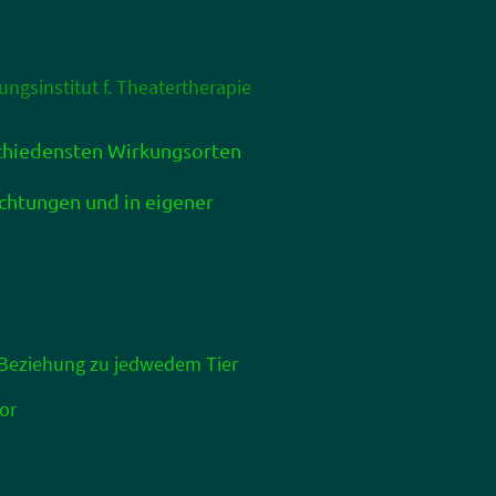
ungsinstitut f. Theatertherapie
schiedensten Wirkungsorten
chtungen und in eigener
 Beziehung zu jedwedem Tier
r