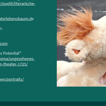
puelit/literarische-
aterlebensbaum.d
e
n:
.com
s Potential"
/thema/ungesehenes-
m-theater-1725/
n/portraits/