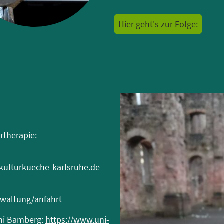
Hier geht's zur Folge:
rtherapie:
/kulturkueche-karlsruhe.de
rwaltung/anfahrt
Uni Bamberg:
https://www.uni-